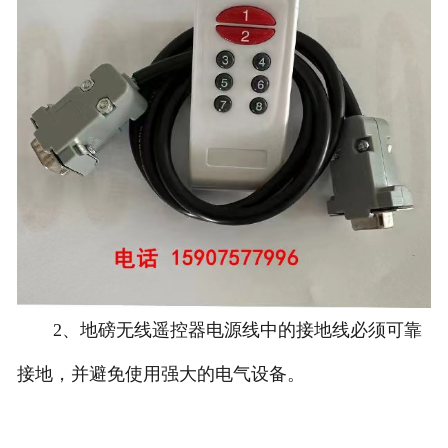
2、地磅无线遥控器电源线中的接地线必须可靠
接地，并避免使用强大的电气设备。