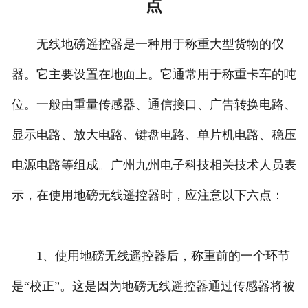
点
无线地磅遥控器是一种用于称重大型货物的仪
器。它主要设置在地面上。它通常用于称重卡车的吨
位。一般由重量传感器、通信接口、广告转换电路、
显示电路、放大电路、键盘电路、单片机电路、稳压
电源电路等组成。广州九州电子科技相关技术人员表
示，在使用地磅无线遥控器时，应注意以下六点：
1、使用地磅无线遥控器后，称重前的一个环节
是“校正”。这是因为地磅无线遥控器通过传感器将被