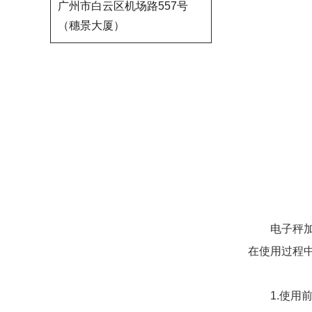
广州市白云区机场路557号
（穗景大厦）
电子秤加减
在使用过程
1.使用前